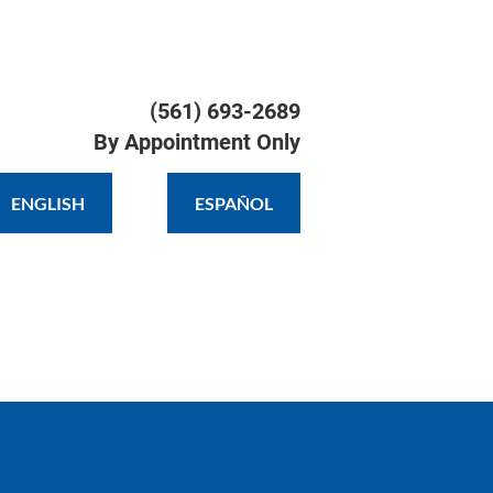
TIMONIALS
GALLERY
CONTACT
(561) 693-2689

By Appointment Only
ENGLISH
ESPAÑOL