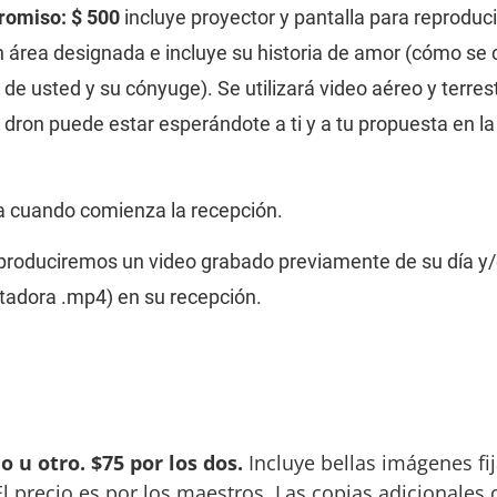
romiso: $ 500
 incluye proyector y pantalla para reproduci
un área designada e incluye su historia de amor (cómo se
s de usted y su cónyuge). Se utilizará video aéreo y terre
dron puede estar esperándote a ti y a tu propuesta en la 
za cuando comienza la recepción.
produciremos un video grabado previamente de su día y/
tadora .mp4) en su recepción.
 u otro. $75 por los dos.
 Incluye bellas imágenes fi
. El precio es por los maestros. Las copias adicionales