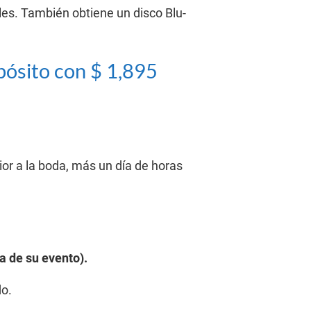
s. También obtiene un disco Blu-
pósito con $ 1,895 
ior a la boda, más un día de horas 
ía de su evento).
do.