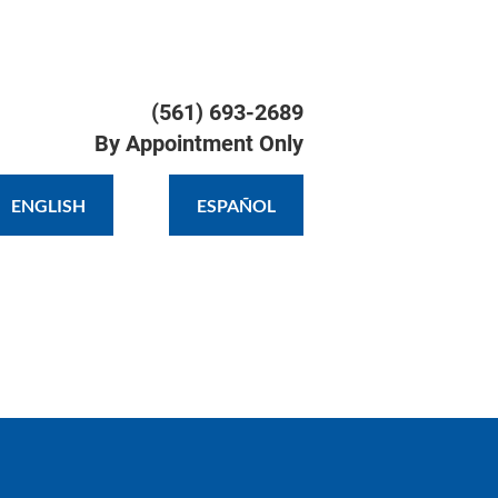
TIMONIALS
GALLERY
CONTACT
(561) 693-2689

By Appointment Only
ENGLISH
ESPAÑOL